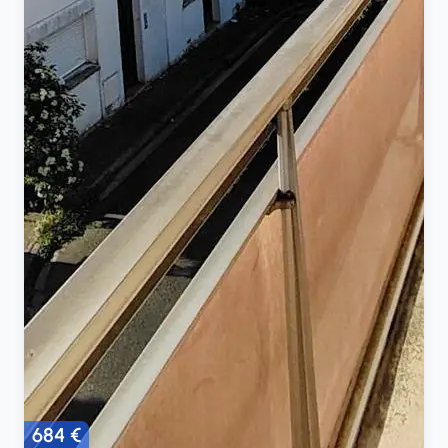
684 €