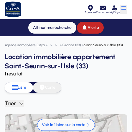
Agences
Contacter
MyCitya
Affiner ma recherche
Alerte
Agence immobilière Citya
>
>
>
>
Gironde (33)
>
Saint-Seurin-sur-l'Isle (33)
Location immobilière appartement
Saint-Seurin-sur-l'Isle (33)
1 résultat
Liste
Carte
Trier
Voir le 1 bien sur la carte