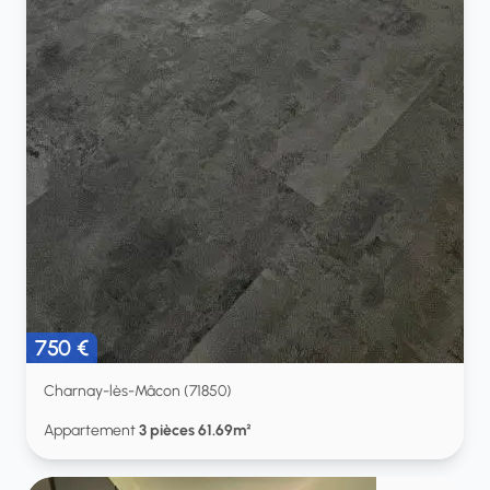
750 €
Charnay-lès-Mâcon (71850)
Appartement
3 pièces 61.69m²