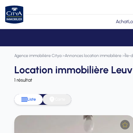
Achat
Lo
Agence immobilière Citya
>
Annonces location immobilière
>
Île-
Location immobilière Leuvi
1 résultat
Liste
Carte