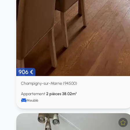
906 €
Champigny-sur-Marne (94500)
Appartement
2 pièces 38.02m²
Meublé