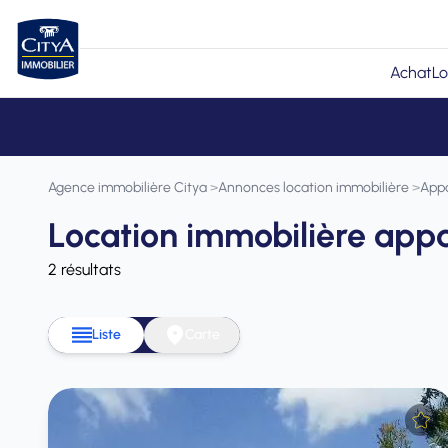
Achat
Lo
Agence immobilière Citya
>
Annonces location immobilière
>
App
Location immobilière app
2 résultats
Liste
Carte