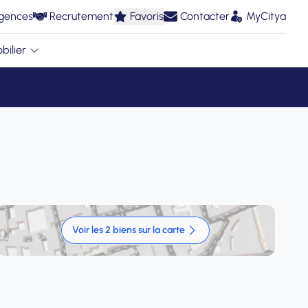
gences
Recrutement
Favoris
Contacter
MyCitya
bilier
Voir les 2 biens sur la carte