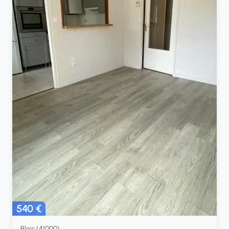
540 €
Blois (41000)