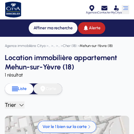
Agences
Contacter
MyCitya
Affiner ma recherche
Alerte
Agence immobilière Citya
>
>
>
>
Cher (18)
>
Mehun-sur-Yèvre (18)
Location immobilière appartement
Mehun-sur-Yèvre (18)
1 résultat
Liste
Carte
Trier
Voir le 1 bien sur la carte