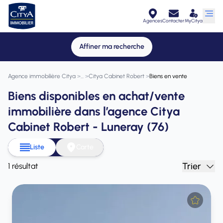
Agences
Contacter
MyCitya
Affiner ma recherche
Agence immobilière Citya
>
>
Citya Cabinet Robert
>
Biens en vente
Biens disponibles en achat/vente
immobilière dans l’agence Citya
Cabinet Robert - Luneray (76)
Liste
Carte
Trier
1 résultat