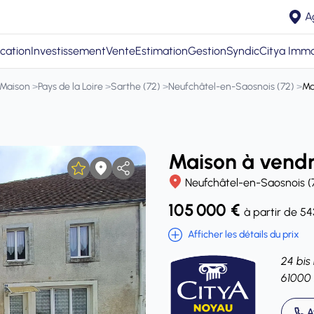
A
cation
Investissement
Vente
Estimation
Gestion
Syndic
Citya Immo
Maison
>
Pays de la Loire
>
Sarthe (72)
>
Neufchâtel-en-Saosnois (72)
>
Ma
Maison à vendr
Neufchâtel-en-Saosnois 
105 000 €
à partir de 5
Afficher les détails du prix
24 bis
61000
A