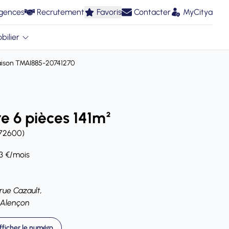
gences
Recrutement
Favoris
Contacter
MyCitya
bilier
ison TMAI885-20741270
e 6 pièces 141m²
(72600)
43 €/mois
 rue Cazault,
 Alençon
fficher le numéro