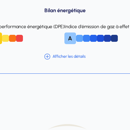
Bilan énergétique
 performance énergétique (DPE)
Indice d'émission de gaz à effet
A
E
F
B
C
D
E
F
Afficher les détails