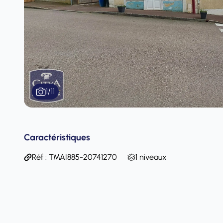
1
/
11
Caractéristiques
Réf : TMAI885-20741270
1 niveaux