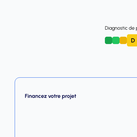
Diagnostic de
D
A
B
C
Financez votre projet