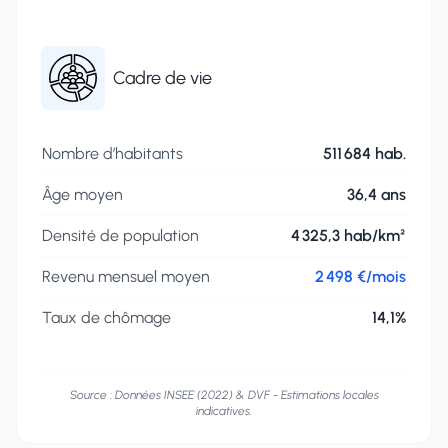
Cadre de vie
Statistiques socio-démographiques
Nombre d’habitants
511 684 hab.
Âge moyen
36,4 ans
Densité de population
4 325,3 hab/km²
Revenu mensuel moyen
2 498 €/mois
Taux de chômage
14,1%
Source : Données INSEE (2022) & DVF - Estimations locales
indicatives.