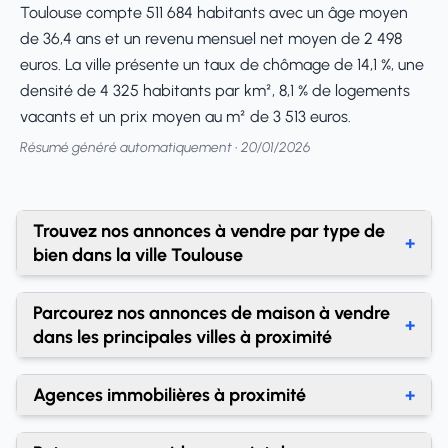
Toulouse compte 511 684 habitants avec un âge moyen
de 36,4 ans et un revenu mensuel net moyen de 2 498
euros. La ville présente un taux de chômage de 14,1 %, une
densité de 4 325 habitants par km², 8,1 % de logements
vacants et un prix moyen au m² de 3 513 euros.
Résumé généré automatiquement • 20/01/2026
Trouvez nos annonces à vendre par type de
+
bien dans la ville Toulouse
Achat studio (T1) Toulouse
Parcourez nos annonces de maison à vendre
+
Achat T2 Toulouse
dans les principales villes à proximité
Achat T3 Toulouse
Achat maison Saint-Jean
Agences immobilières à proximité
+
Achat T4 Toulouse
Achat maison Cornebarrieu
Agences immobilières Toulouse