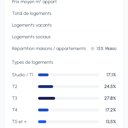
Prix moyen m² appart.
Total de logements
Logements vacants
Logements sociaux
Répartition maisons / appartements
15% Maisons
Types de logements
Répartition par nombre de pièces
Studio / T1
17,1%
T2
24,5%
T3
27,8%
T4
17,2%
T5 et +
13,5%