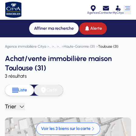
Agences
Contacter
MyCitya
Affiner ma recherche
Alerte
Agence immobilière Citya
>
>
>
>
Haute-Garonne (31)
>
Toulouse (31)
Achat/vente immobilière maison
Toulouse (31)
3 résultats
Liste
Carte
Trier
Voir les 3 biens sur la carte