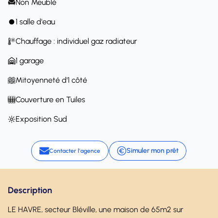
Non Meublé
1 salle d'eau
Chauffage : individuel gaz radiateur
1 garage
Mitoyenneté d'1 côté
Couverture en Tuiles
Exposition Sud
Simuler mon prêt
Contacter l'agence
Description
LE HAVRE, secteur Bléville, une maison de 65m2 sur