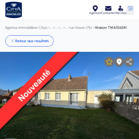
Agences
Contacter
MyCitya
Agence immobilière Citya
>
>
>
>
>
Le Havre (76)
>
Maison TMAI156341
Retour aux résultats