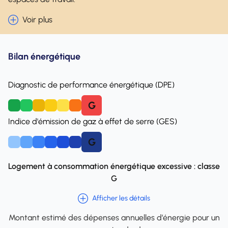
Voir plus
Bilan énergétique
Diagnostic de performance énergétique (DPE)
G
A
B
C
D
E
F
Indice d'émission de gaz à effet de serre (GES)
G
A
B
C
D
E
F
Logement à consommation énergétique excessive : classe
G
Afficher les détails
Montant estimé des dépenses annuelles d’énergie pour un