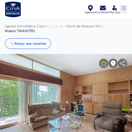
Agences
Contacter
MyCitya
Agence immobilière Citya
>
>
>
>
>
Mont-de-Marsan (40)
>
Maison TMAI157951
Retour aux résultats