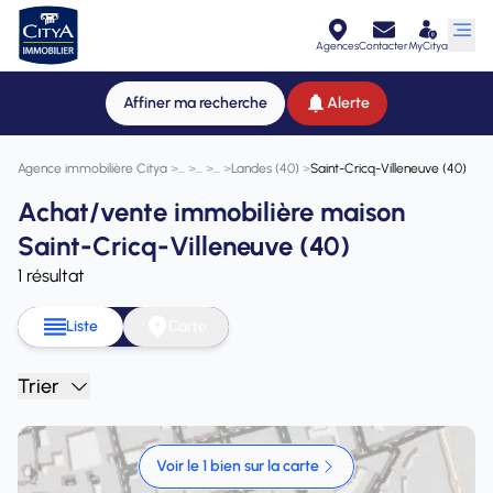
Agences
Contacter
MyCitya
Affiner ma recherche
Alerte
Agence immobilière Citya
>
>
>
>
Landes (40)
>
Saint-Cricq-Villeneuve (40)
Achat/vente immobilière maison
Saint-Cricq-Villeneuve (40)
1 résultat
Liste
Carte
Trier
Voir le 1 bien sur la carte