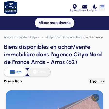
Agences
Contacter
MyCitya
Affiner ma recherche
Agence immobilière Citya
>
>
>
Citya Nord de France Arras
>
Biens en vente
Biens disponibles en achat/vente
immobilière dans l’agence Citya Nord
de France Arras - Arras (62)
Liste
Carte
Trier
15 résultats