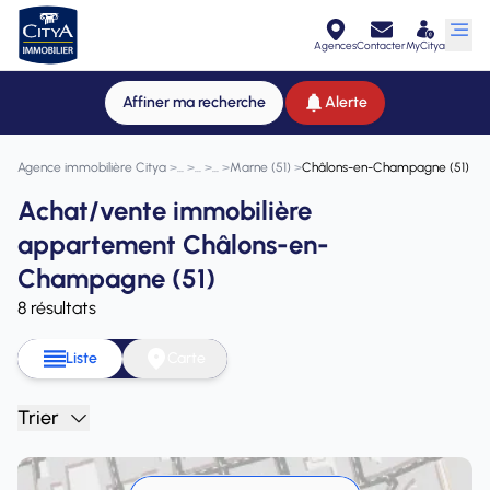
Agences
Contacter
MyCitya
Affiner ma recherche
Alerte
Agence immobilière Citya
>
>
>
>
Marne (51)
>
Châlons-en-Champagne (51)
Achat/vente immobilière
appartement Châlons-en-
Champagne (51)
8 résultats
Liste
Carte
Trier