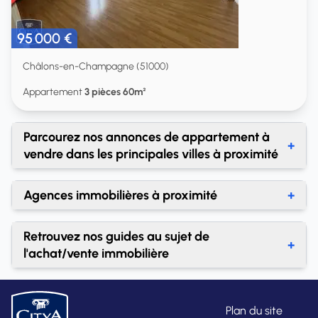
95 000 €
Châlons-en-Champagne (51000)
Appartement
3 pièces 60m²
Parcourez nos annonces de appartement à
+
vendre dans les principales villes à proximité
Achat appartement Suippes
Agences immobilières à proximité
+
Achat appartement Épernay
Agences immobilières Châlons-en-Champagne
Retrouvez nos guides au sujet de
+
l'achat/vente immobilière
À quel prix dois-je vendre mon bien ?
A quel prix vendre un terrain à un promoteur ?
Plan du site