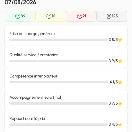
07/08/2026
89
15
21
125
Prise en charge générale
3.8/5
Qualité service / prestation
3.9/5
Compétence interlocuteur
4.1/5
Accompagnement suivi final
3.7/5
Rapport qualité prix
3.4/5