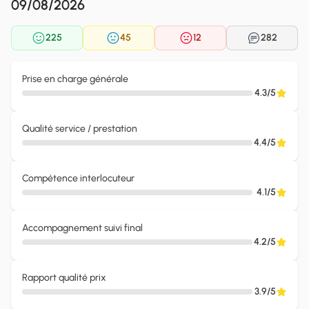
09/08/2026
225
45
12
282
Prise en charge générale
4.3/5
Qualité service / prestation
4.4/5
Compétence interlocuteur
4.1/5
Accompagnement suivi final
4.2/5
Rapport qualité prix
3.9/5