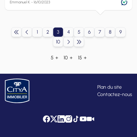
Emmanuel K. - 16/10/2023
1
2
3
4
5
6
7
8
9
10
5 +
10 +
15 +
Plan du site
Contactez-nous
Facebook
Twitter
LinkedIn
Instagram
Tik Tok
YouTube
Citya Tube