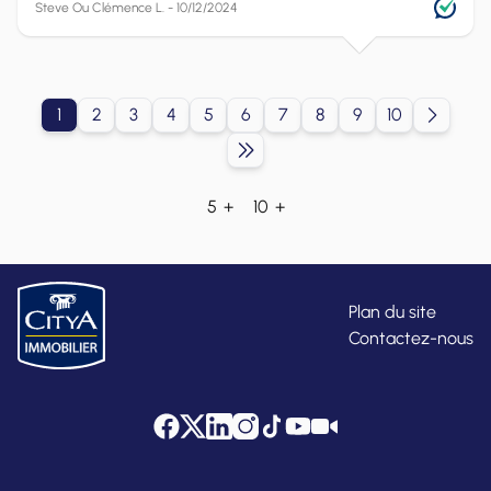
Steve Ou Clémence L. - 10/12/2024
1
2
3
4
5
6
7
8
9
10
5 +
10 +
Plan du site
Contactez-nous
Facebook
Twitter
LinkedIn
Instagram
Tik Tok
YouTube
Citya Tube