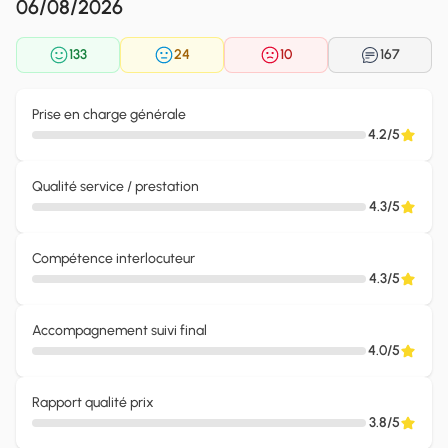
06/08/2026
133
24
10
167
Prise en charge générale
4.2/5
Qualité service / prestation
4.3/5
Compétence interlocuteur
4.3/5
Accompagnement suivi final
4.0/5
Rapport qualité prix
3.8/5