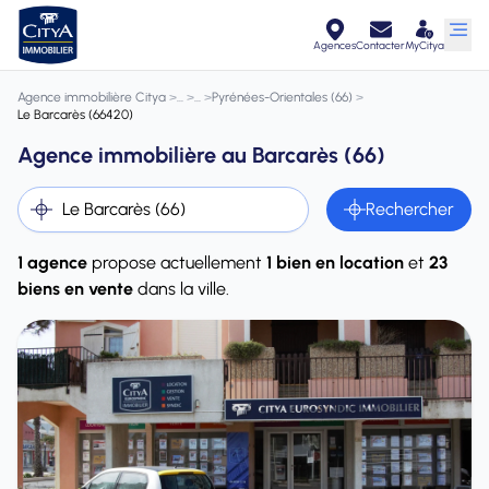
Agences
Contacter
MyCitya
Agence immobilière Citya
>
>
>
Pyrénées-Orientales (66)
>
Le Barcarès (66420)
Agence immobilière au Barcarès (66)
Rechercher
1 agence
propose actuellement
1 bien en location
et
23
biens en vente
dans la ville.