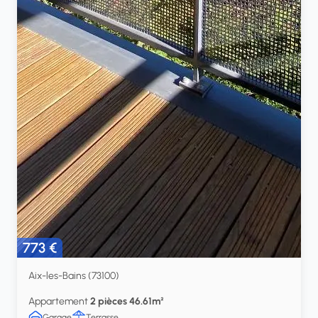
773 €
Aix-les-Bains (73100)
Appartement
2 pièces 46.61m²
Garage
Terrasse