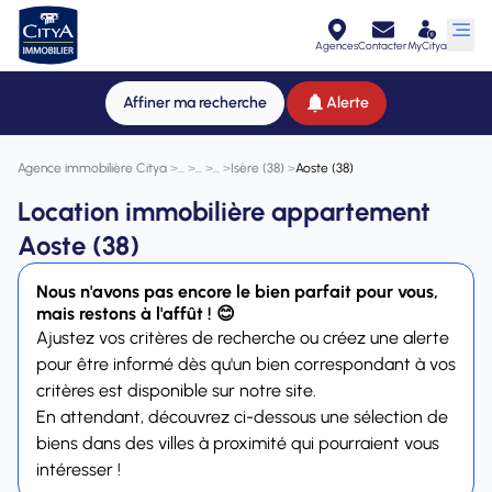
Agences
Contacter
MyCitya
Affiner ma recherche
Alerte
Agence immobilière Citya
>
>
>
>
Isère (38)
>
Aoste (38)
Location immobilière appartement
Aoste (38)
Nous n'avons pas encore le bien parfait pour vous,
mais restons à l'affût ! 😊
Ajustez vos critères de recherche ou créez une alerte
pour être informé dès qu'un bien correspondant à vos
critères est disponible sur notre site.
En attendant, découvrez ci-dessous une sélection de
biens dans des villes à proximité qui pourraient vous
intéresser !