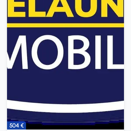
504 €