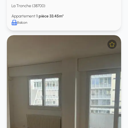
La Tronche (38700)
Appartement
1 pièce 33.45m²
Balcon