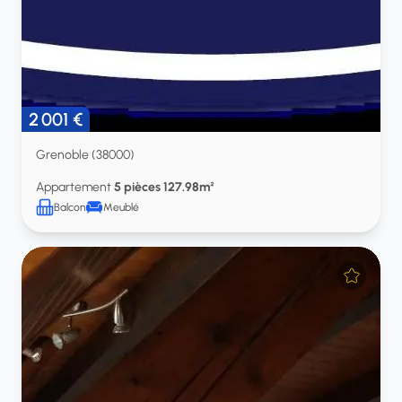
2 001 €
Grenoble (38000)
Appartement
5 pièces 127.98m²
Balcon
Meublé