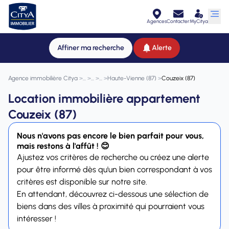
Agences
Contacter
MyCitya
Affiner ma recherche
Alerte
Agence immobilière Citya
>
>
>
>
Haute-Vienne (87)
>
Couzeix (87)
Location immobilière appartement
Couzeix (87)
Nous n'avons pas encore le bien parfait pour vous,
mais restons à l'affût ! 😊
Ajustez vos critères de recherche ou créez une alerte
pour être informé dès qu'un bien correspondant à vos
critères est disponible sur notre site.
En attendant, découvrez ci-dessous une sélection de
biens dans des villes à proximité qui pourraient vous
intéresser !