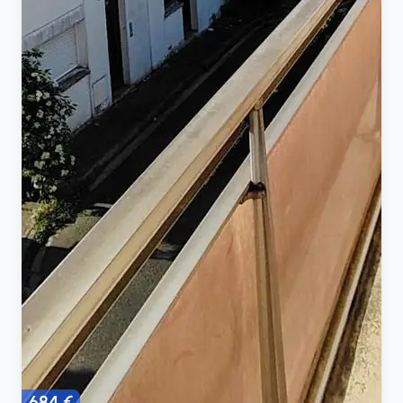
684 €