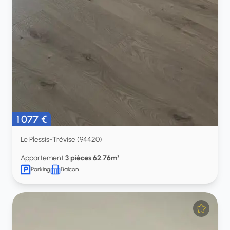
1 077 €
Le Plessis-Trévise (94420)
Appartement
3 pièces 62.76m²
Parking
Balcon