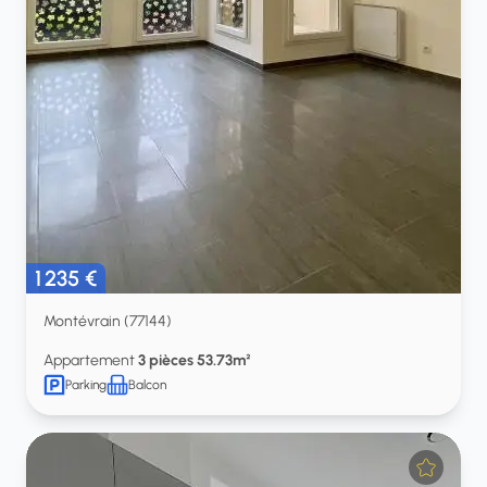
1 235 €
Montévrain (77144)
Appartement
3 pièces 53.73m²
Parking
Balcon