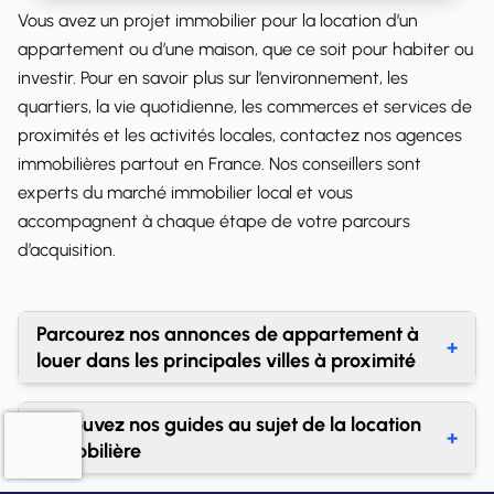
Vous avez un projet immobilier pour la location d’un
appartement ou d’une maison, que ce soit pour habiter ou
investir. Pour en savoir plus sur l’environnement, les
quartiers, la vie quotidienne, les commerces et services de
proximités et les activités locales, contactez nos agences
immobilières
partout en France
. Nos conseillers sont
experts du marché immobilier local et vous
accompagnent à chaque étape de votre parcours
d’acquisition.
Parcourez nos annonces de appartement à
+
louer dans les principales villes à proximité
Location appartement Saint-Cyr-l'École
Retrouvez nos guides au sujet de la location
+
Location appartement Montigny-le-Bretonneux
immobilière
Location appartement Guyancourt