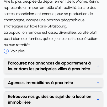
Ville la plus peuplée du département de la Marne, Reims
représente un important pôle d’attractivité. La cité des
sacres, mondialement connue pour sa production de
champagne, occupe une position géographique
stratégique sur l’axe Paris-Strasbourg.
La population rémoise est assez diversifiée. La ville plaît
aussi bien aux familles, qu’aux jeunes actifs, aux étudiants
ou aux retraités.
Voir plus
Parcourez nos annonces de appartement à
+
louer dans les principales villes à proximité
Location appartement Bétheny
Agences immobilières à proximité
+
Location appartement Sillery
Agences immobilières Reims
Retrouvez nos guides au sujet de la location
Location appartement Gueux
+
immobilière
Location appartement Épernay