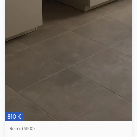
810 €
Reims (51100)