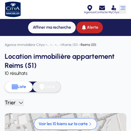
Agences
Contacter
MyCitya
Affiner ma recherche
Alerte
Agence immobilière Citya
>
>
>
>
Marne (51)
>
Reims (51)
Location immobilière appartement
Reims (51)
10 résultats
Liste
Carte
Trier
Voir les 10 biens sur la carte