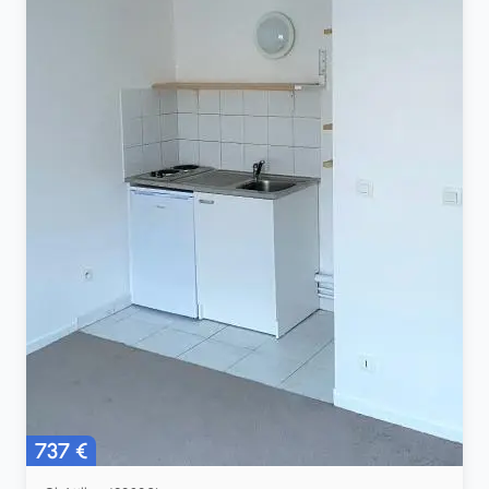
737 €