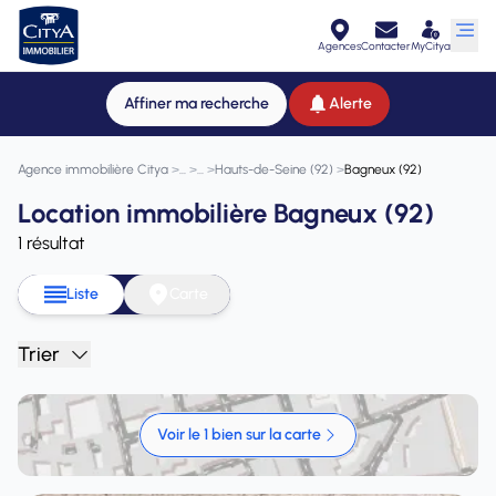
Agences
Contacter
MyCitya
Affiner ma recherche
Alerte
Agence immobilière Citya
>
>
>
Hauts-de-Seine (92)
>
Bagneux (92)
Location immobilière Bagneux (92)
1 résultat
Liste
Carte
Trier
Voir le 1 bien sur la carte