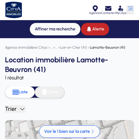
Agences
Contacter
MyCitya
Affiner ma recherche
Alerte
Agence immobilière Citya
>
>
>
Loir-et-Cher (41)
>
Lamotte-Beuvron (41)
Location immobilière Lamotte-
Beuvron (41)
1 résultat
Liste
Carte
Trier
Voir le 1 bien sur la carte