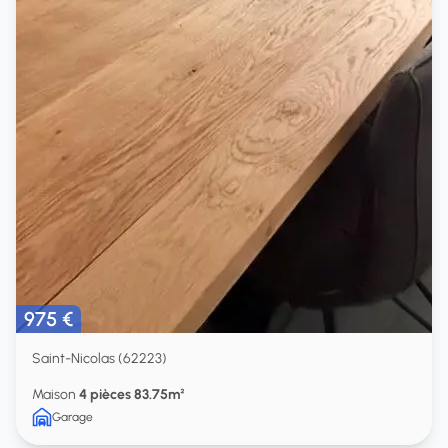
975 €
Saint-Nicolas (62223)
Maison
4 pièces 83.75m²
Garage