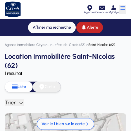
Agences
Contacter
MyCitya
Affiner ma recherche
Alerte
Agence immobilière Citya
>
>
>
Pas-de-Calais (62)
>
Saint-Nicolas (62)
Location immobilière Saint-Nicolas
(62)
1 résultat
Liste
Carte
Trier
Voir le 1 bien sur la carte