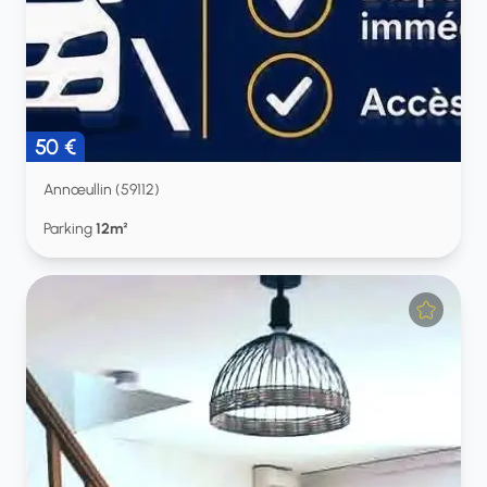
50 €
Annœullin (59112)
Parking
12m²