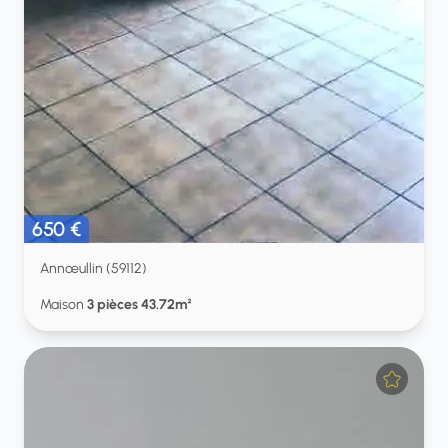
650 €
Annœullin (59112)
Maison
3 pièces 43.72m²