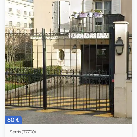
60 €
Serris (77700)