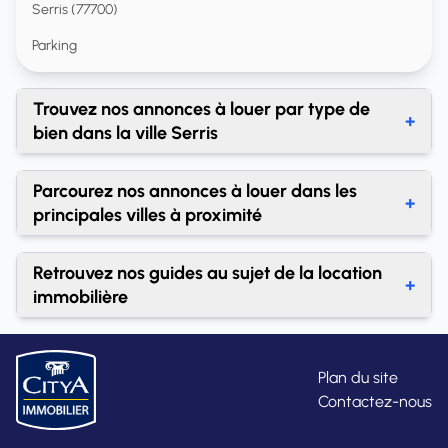
Serris (77700)
Parking
Trouvez nos annonces à louer par type de
+
bien dans la ville Serris
Location parking Serris
Parcourez nos annonces à louer dans les
+
principales villes à proximité
Location immobilière Chessy
Retrouvez nos guides au sujet de la location
+
Location immobilière Montévrain
immobilière
Location immobilière Bussy-Saint-Georges
À quoi sert la loi Pinel pour l’investissement locatif ?
Location immobilière Chalifert
Acheter ou louer : que faire ?
Plan du site
Contactez-nous
Location immobilière Lagny-sur-Marne
Apport immobilier : un élément important lors de
l’achat d’un bien