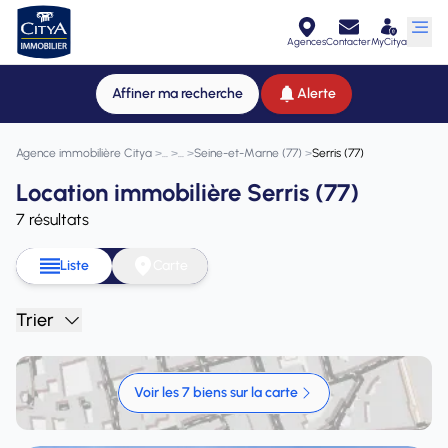
Agences
Contacter
MyCitya
Affiner ma recherche
Alerte
Agence immobilière Citya
>
>
>
Seine-et-Marne (77)
>
Serris (77)
Location immobilière Serris (77)
7 résultats
Liste
Carte
Trier
Voir les 7 biens sur la carte