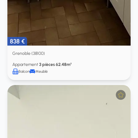
838 €
Grenoble (38100)
Appartement
3 pièces 62.48m²
Balcon
Meublé