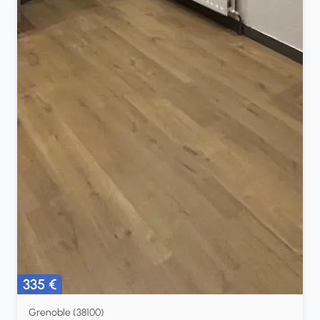
335 €
Grenoble (38100)