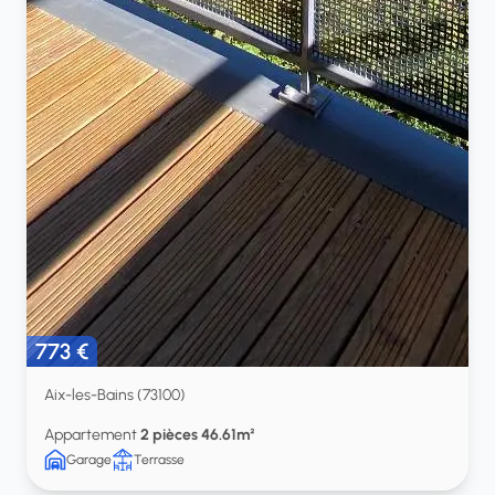
773 €
Aix-les-Bains (73100)
Appartement
2 pièces 46.61m²
Garage
Terrasse