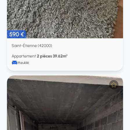
590 €
Saint-Étienne (42000)
Appartement
2 pièces 39.62m²
Meublé