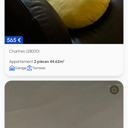
565 €
Chartres (28000)
Appartement
2 pièces 44.62m²
Garage
Terrasse