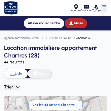
Agences
Contacter
MyCitya
Affiner ma recherche
Alerte
Agence immobilière Citya
>
>
>
>
Eure-et-Loir (28)
>
Chartres (28)
Location immobilière appartement
Chartres (28)
44 résultats
Liste
Carte
Trier
Voir les 44 biens sur la carte