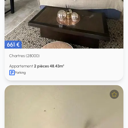
661 €
Chartres (28000)
Appartement
2 pièces 48.43m²
Parking