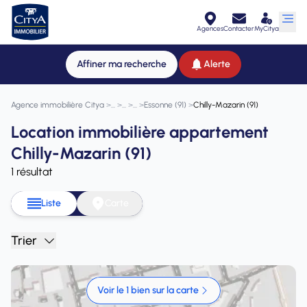
Agences
Contacter
MyCitya
Affiner ma recherche
Alerte
Agence immobilière Citya
>
>
>
>
Essonne (91)
>
Chilly-Mazarin (91)
Location immobilière appartement
Chilly-Mazarin (91)
1 résultat
Liste
Carte
Trier
Voir le 1 bien sur la carte