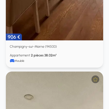
906 €
Champigny-sur-Marne (94500)
Appartement
2 pièces 38.02m²
Meublé