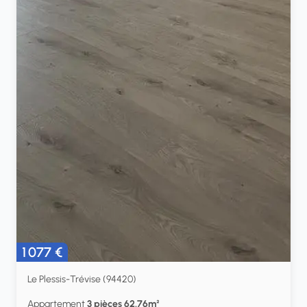
1 077 €
Le Plessis-Trévise (94420)
Appartement
3 pièces 62.76m²