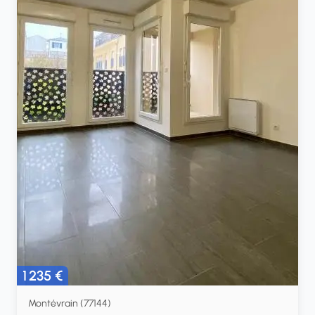
1 235 €
Montévrain (77144)