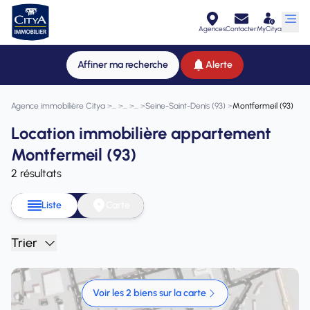
Agences
Contacter
MyCitya
Affiner ma recherche
Alerte
Agence immobilière Citya
>
>
>
>
Seine-Saint-Denis (93)
>
Montfermeil (93)
Location immobilière appartement
Montfermeil (93)
2 résultats
Liste
Carte
Trier
Voir les 2 biens sur la carte