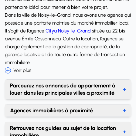
partenaire idéal pour mener à bien votre projet.
Dans la ville de Noisy-le-Grand, nous avons une agence qui
possède une parfaite maitrise du marché immobilier local.
Il s’agit de l’agence
Citya Noisy-le-Grand
située au 22 bis
avenue Émile Cossonneau. Outre la location, l’agence se
charge également de la gestion de copropriété, de la
gérance locative et de toute autre forme de transaction
immobilière.
Voir plus
Parcourez nos annonces de appartement à
+
louer dans les principales villes à proximité
Location appartement Villiers-sur-Marne
Agences immobilières à proximité
+
Location appartement Le Plessis-Trévise
Agences immobilières Noisy-le-Grand
Retrouvez nos guides au sujet de la location
Location appartement Neuilly-sur-Marne
+
immobilière