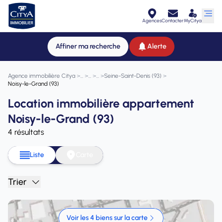
Agences
Contacter
MyCitya
Affiner ma recherche
Alerte
Agence immobilière Citya
>
>
>
>
Seine-Saint-Denis (93)
>
Noisy-le-Grand (93)
Location immobilière appartement
Noisy-le-Grand (93)
4 résultats
Liste
Carte
Trier
Voir les 4 biens sur la carte