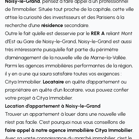
Noisy-le-Grand
, pensez à faire appel à un professionnel
de l’immobilier. Située
tout proche de la capitale, cette ville
attise la curiosité des investisseurs et des Parisiens à la
recherche d’une
résidence
secondaire.
Outre le fait qu’elle est desservie par le
RER A
reliant Mont
d’Est au Gare de Noisy-le-Grand, Noisy-le-Grand est aussi
très intéressante puisqu’elle fait partie du périmètre
d’aménagement de la nouvelle ville de Marne-la-Vallée.
Parmi les agences immobilières performantes de la région,
il y en a une qui saura satisfaire toutes vos exigences :
Citya Immobilier.
Locataire
en quête d’appartement ou
propriétaire en quête d’un
l
ocataire, vous pouvez confier
votre projet à Citya Immobilier.
Location d’appartement à Noisy-le-Grand
Trouver un appartement à louer dans une nouvelle ville
n’est pas facile. C'est pourquoi nous vous conseillons de
faire appel à notre agence immobilière Citya Immobilier
.
Avec sa vaste connaissance du marché immobilier, c’est le