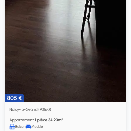
805 €
Noisy-le-Grand (93160)
Appartement
1 pièce 34.23m²
Balcon
Meublé