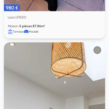
980 €
Loos (59120)
Maison
5 pièces 87.86m²
Terrasse
Meublé