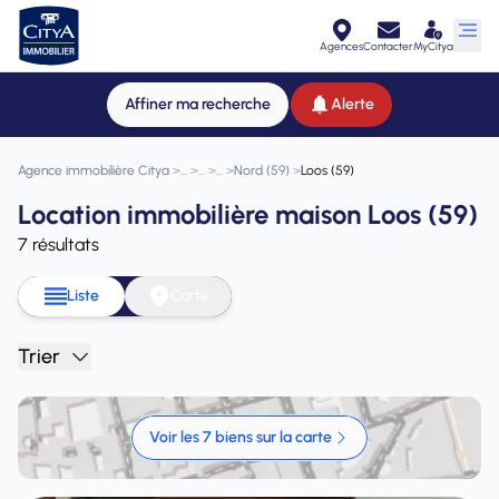
Agences
Contacter
MyCitya
Affiner ma recherche
Alerte
Agence immobilière Citya
>
>
>
>
Nord (59)
>
Loos (59)
Location immobilière maison Loos (59)
7 résultats
Liste
Carte
Trier
Voir les 7 biens sur la carte