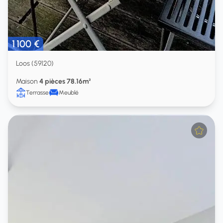
1 100 €
Loos (59120)
Maison
4 pièces 78.16m²
Terrasse
Meublé