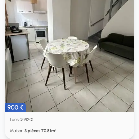
900 €
Loos (59120)
Maison
3 pièces 70.81m²