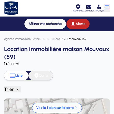
Agences
Contacter
MyCitya
Affiner ma recherche
Alerte
Agence immobilière Citya
>
>
>
>
Nord (59)
>
Mouvaux (59)
Location immobilière maison Mouvaux
(59)
1 résultat
Liste
Carte
Trier
Voir le 1 bien sur la carte