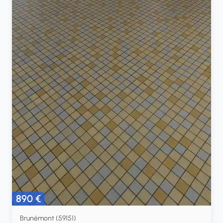
890 €
Brunémont (59151)