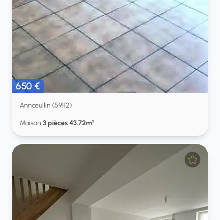
650 €
Annœullin (59112)
Maison
3 pièces 43.72m²