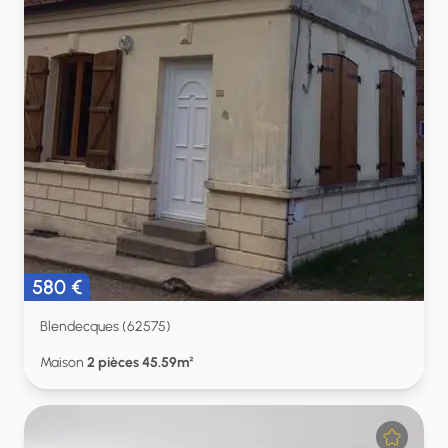
580 €
Blendecques (62575)
Maison
2 pièces 45.59m²