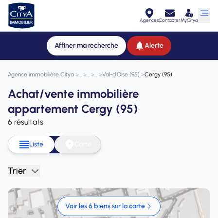
Agences
Contacter
MyCitya
Affiner ma recherche
Alerte
Agence immobilière Citya
>
>
>
>
Val-d'Oise (95)
>
Cergy (95)
Achat/vente immobilière
appartement Cergy (95)
6 résultats
Liste
Carte
Trier
Voir les 6 biens sur la carte