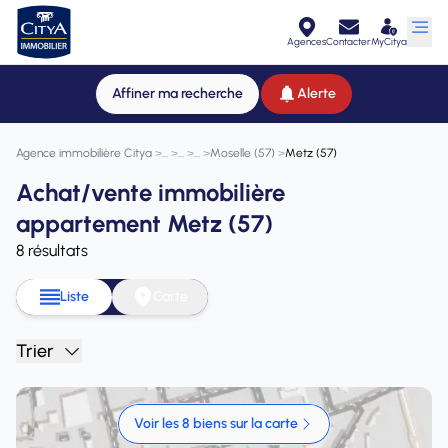
Agences
Contacter
MyCitya
Affiner ma recherche
Alerte
Agence immobilière Citya
>
>
>
>
Moselle (57)
>
Metz (57)
Achat/vente immobilière
appartement Metz (57)
8 résultats
Liste
Carte
Trier
Voir les 8 biens sur la carte