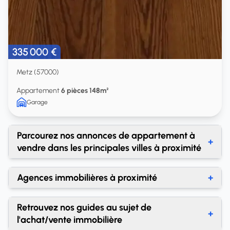
335 000 €
Metz (57000)
Appartement
6 pièces 148m²
Garage
Parcourez nos annonces de appartement à
+
vendre dans les principales villes à proximité
Achat appartement Jarny
Agences immobilières à proximité
+
Achat appartement Creutzwald
Agences immobilières Metz
Retrouvez nos guides au sujet de
Achat appartement Saint-Avold
+
l'achat/vente immobilière