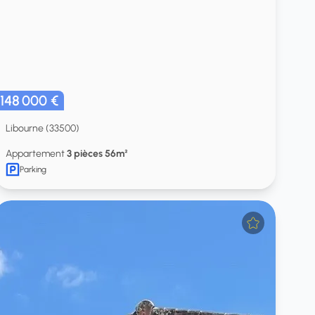
148 000 €
Libourne (33500)
Appartement
3 pièces 56m²
Parking