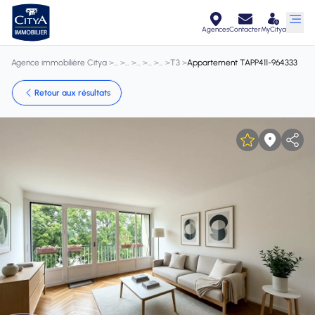
Agences
Contacter
MyCitya
Agence immobilière Citya
>
>
>
>
>
>
T3
>
Appartement TAPP411-964333
Retour aux résultats