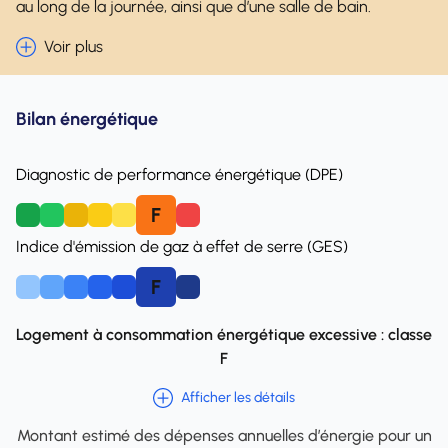
au long de la journée, ainsi que d’une salle de bain.
Voir plus
Bilan énergétique
Diagnostic de performance énergétique (DPE)
F
A
B
C
D
E
Indice d'émission de gaz à effet de serre (GES)
F
A
B
C
D
E
Logement à consommation énergétique excessive : classe
F
Afficher les détails
Montant estimé des dépenses annuelles d’énergie pour un