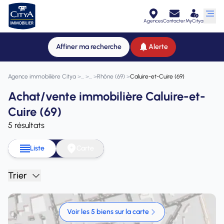
Agences
Contacter
MyCitya
Affiner ma recherche
Alerte
Agence immobilière Citya
>
>
>
Rhône (69)
>
Caluire-et-Cuire (69)
Achat/vente immobilière Caluire-et-
Cuire (69)
5 résultats
Liste
Carte
Trier
Voir les 5 biens sur la carte