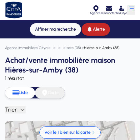
Agences
Contacter
MyCitya
Affiner ma recherche
Alerte
Agence immobilière Citya
>
>
>
>
Isère (38)
>
Hières-sur-Amby (38)
Achat/vente immobilière maison
Hières-sur-Amby (38)
1 résultat
Liste
Carte
Trier
Voir le 1 bien sur la carte