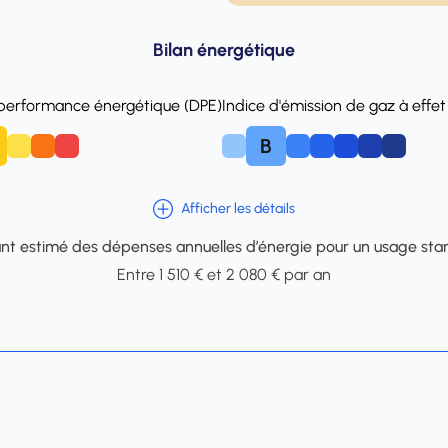
Bilan énergétique
 performance énergétique (DPE)
Indice d'émission de gaz à effet
B
E
F
A
C
D
E
F
Afficher les détails
t estimé des dépenses annuelles d’énergie pour un usage sta
Entre 1 510 € et 2 080 € par an