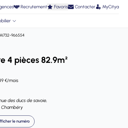
gences
Recrutement
Favoris
Contacter
MyCitya
bilier
AI732-966554
e 4 pièces 82.9m²
149 €/mois
nue des ducs de savoie,
 Chambéry
fficher le numéro