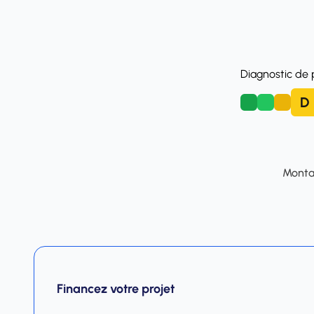
Diagnostic de
D
A
B
C
Montan
Financez votre projet