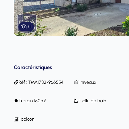
1
/
11
Caractéristiques
Réf : TMAI732-966554
1 niveaux
Terrain 150m²
1 salle de bain
1 balcon