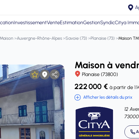
A
cation
Investissement
Vente
Estimation
Gestion
Syndic
Citya Immo
Maison
>
Auvergne-Rhône-Alpes
>
Savoie (73)
>
Planaise (73)
>
Maison TM
Maison à vendr
Planaise (73800)
222 000 €
à partir de 1 
Afficher les détails du prix
12 Ave
73000
A