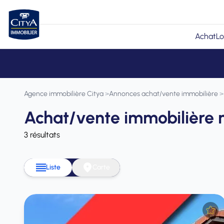
Achat
Lo
Agence immobilière Citya
>
Annonces achat/vente immobilière
>
Achat/vente immobilière m
3 résultats
Liste
Carte