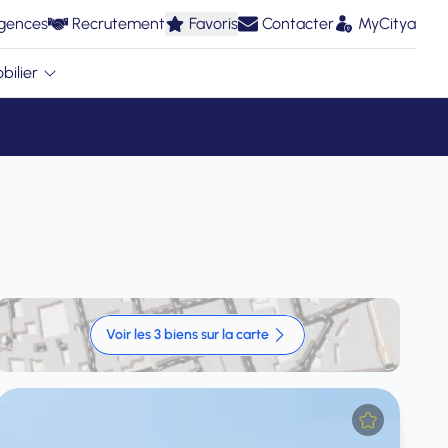
gences
Recrutement
Favoris
Contacter
MyCitya
bilier
Voir les 3 biens sur la carte