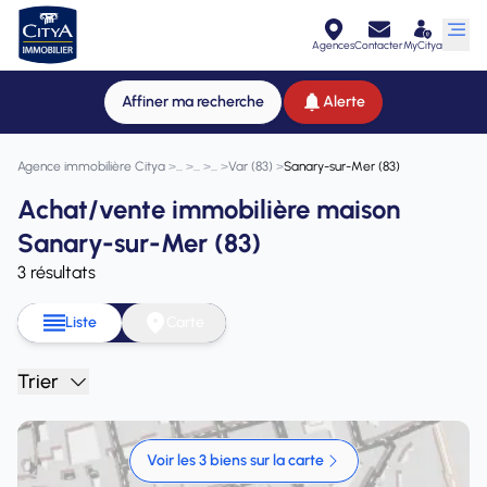
Agences
Contacter
MyCitya
Affiner ma recherche
Alerte
Agence immobilière Citya
>
>
>
>
Var (83)
>
Sanary-sur-Mer (83)
Achat/vente immobilière maison
Sanary-sur-Mer (83)
3 résultats
Liste
Carte
Trier
Voir les 3 biens sur la carte