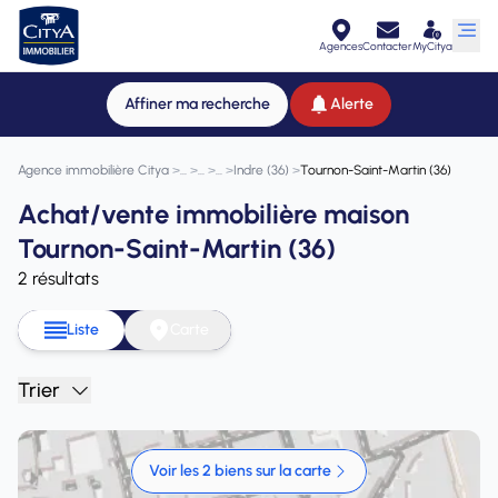
Agences
Contacter
MyCitya
Affiner ma recherche
Alerte
Agence immobilière Citya
>
>
>
>
Indre (36)
>
Tournon-Saint-Martin (36)
Achat/vente immobilière maison
Tournon-Saint-Martin (36)
2 résultats
Liste
Carte
Trier
Voir les 2 biens sur la carte