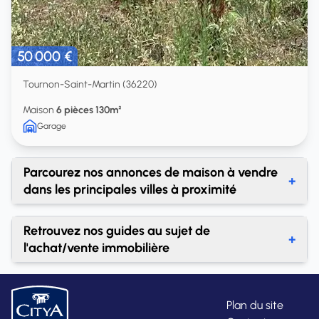
50 000 €
Tournon-Saint-Martin (36220)
Maison
6 pièces 130m²
Garage
Parcourez nos annonces de maison à vendre
+
dans les principales villes à proximité
Achat maison Pouligny-Saint-Pierre
Retrouvez nos guides au sujet de
+
Achat maison Sauzelles
l'achat/vente immobilière
Achat maison Le Blanc
À quel prix dois-je vendre mon bien ?
Achat maison La Roche-Posay
A quel prix vendre un terrain à un promoteur ?
Plan du site