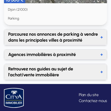
Dijon (21000)
Parking
Parcourez nos annonces de parking à vendre
+
dans les principales villes à proximité
Achat parking Longvic
Agences immobilières à proximité
+
Agences immobilières Dijon
Retrouvez nos guides au sujet de
+
l'achat/vente immobilière
À quel prix dois-je vendre mon bien ?
A quel prix vendre un terrain à un promoteur ?
Plan du site
Contactez-nous
Acheter une maison à un particulier, est-ce vraiment
une bonne idée ?