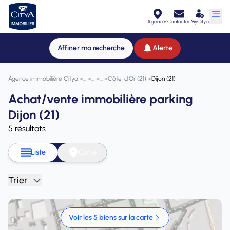
Agences
Contacter
MyCitya
Affiner ma recherche
Alerte
Agence immobilière Citya
>
>
>
>
Côte-d'Or (21)
>
Dijon (21)
Achat/vente immobilière parking
Dijon (21)
5 résultats
Liste
Carte
Trier
Voir les 5 biens sur la carte