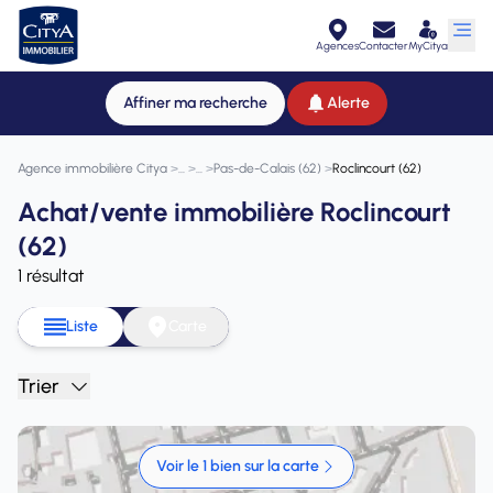
Agences
Contacter
MyCitya
Affiner ma recherche
Alerte
Agence immobilière Citya
>
>
>
Pas-de-Calais (62)
>
Roclincourt (62)
Achat/vente immobilière Roclincourt
(62)
1 résultat
Liste
Carte
Trier
Voir le 1 bien sur la carte