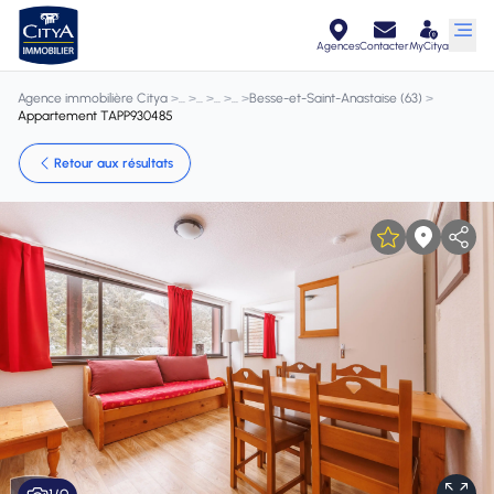
Agences
Contacter
MyCitya
Agence immobilière Citya
>
>
>
>
>
Besse-et-Saint-Anastaise (63)
>
Appartement TAPP930485
Retour aux résultats