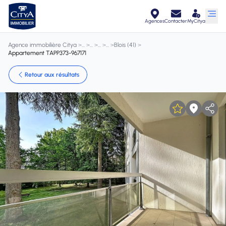
Agences
Contacter
MyCitya
Agence immobilière Citya
>
>
>
>
>
Blois (41)
>
Appartement TAPP373-967171
Retour aux résultats