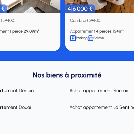
 €
416 000 €
 (59400)
Cambrai (59400)
ement
1 pièce 29.09m²
Appartement
4 pièces 154m²
Parking
Balcon
Nos biens à proximité
rtement Denain
Achat appartement Somain
rtement Douai
Achat appartement La Sentine