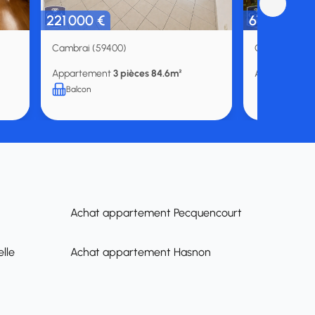
221 000 €
67 000 €
Cambrai (59400)
Cambrai (594
Appartement
3 pièces 84.6m²
Appartemen
Balcon
Achat appartement Pecquencourt
lle
Achat appartement Hasnon