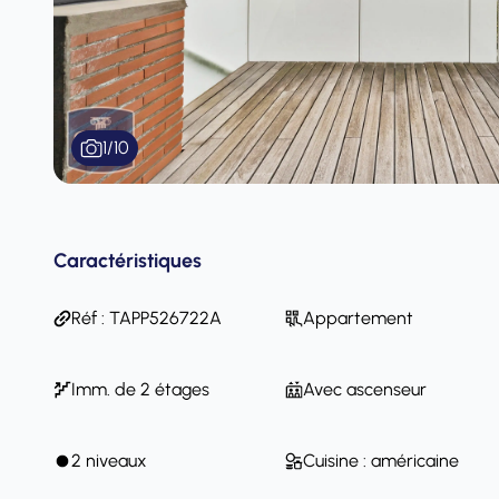
1
/
10
Caractéristiques
Réf : TAPP526722A
Appartement
Imm. de 2 étages
Avec ascenseur
2 niveaux
Cuisine : américaine