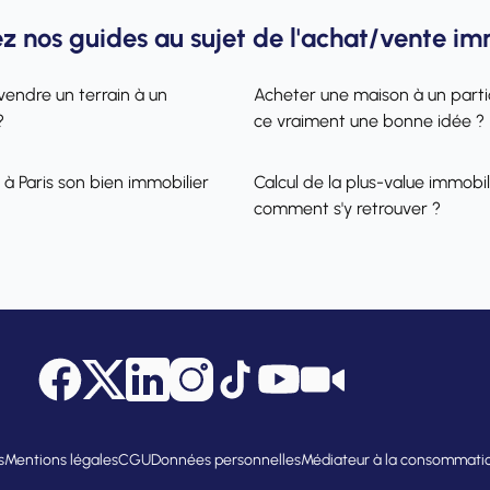
z nos guides au sujet de l'achat/vente im
vendre un terrain à un
Acheter une maison à un partic
?
ce vraiment une bonne idée ?
 à Paris son bien immobilier
Calcul de la plus-value immobili
comment s'y retrouver ?
Facebook
Twitter
LinkedIn
Instagram
Tik Tok
YouTube
Citya Tube
s
Mentions légales
CGU
Données personnelles
Médiateur à la consommati