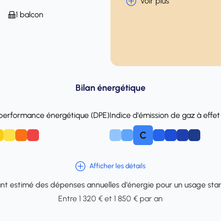
Voir plus
1 balcon
Bilan énergétique
 performance énergétique (DPE)
Indice d'émission de gaz à effet
C
E
F
A
B
D
E
F
Afficher les détails
t estimé des dépenses annuelles d’énergie pour un usage sta
Entre 1 320 € et 1 850 € par an