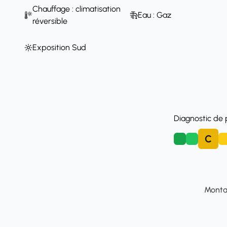
Chauffage : climatisation
Eau : Gaz
réversible
Exposition Sud
Diagnostic de
C
A
B
D
Montan