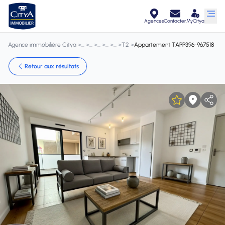
Agences
Contacter
MyCitya
Agence immobilière Citya
>
>
>
>
>
>
T2
>
Appartement TAPP396-967518
Retour aux résultats