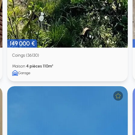
149 000 €
Coings (36130)
Maison
4 pièces 110m²
Garage