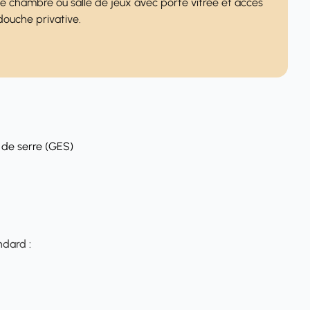
 chambre ou salle de jeux avec porte vitrée et accès
 douche privative.
 de serre (GES)
ndard :