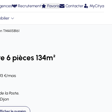
gences
Recrutement
Favoris
Contacter
MyCitya
bilier
n TMAI158161
e 6 pièces 134m²
993 €/mois
de la Poste,
Dijon
fficher le numéro