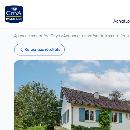
Achat
Lo
Agence immobilière Citya
>
Annonces achat/vente immobilière
>
Retour aux résultats