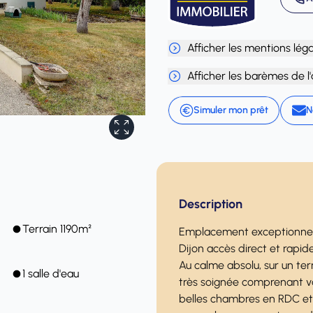
Afficher les mentions lég
Afficher les barèmes de l
Simuler mon prêt
N
Description
Terrain 1190m²
Emplacement exceptionnel à
Dijon accès direct et rapide
Au calme absolu, sur un ter
1 salle d'eau
très soignée comprenant va
belles chambres en RDC et