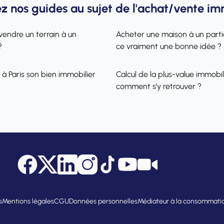
z nos guides au sujet de l'achat/vente im
vendre un terrain à un
Acheter une maison à un partic
?
ce vraiment une bonne idée ?
 à Paris son bien immobilier
Calcul de la plus-value immobili
comment s'y retrouver ?
Facebook
Twitter
LinkedIn
Instagram
Tik Tok
YouTube
Citya Tube
s
Mentions légales
CGU
Données personnelles
Médiateur à la consommati