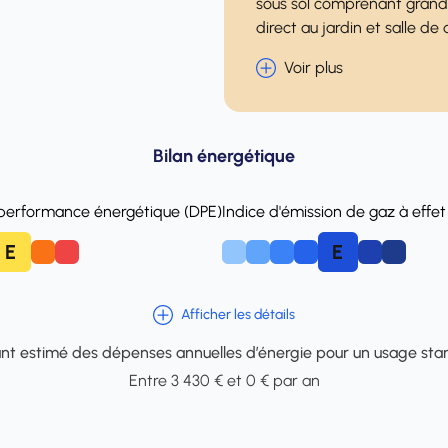
sous sol comprenant grande
direct au jardin et salle de
Voir plus
Bilan énergétique
 performance énergétique (DPE)
Indice d'émission de gaz à effet
E
E
F
A
B
C
D
F
Afficher les détails
t estimé des dépenses annuelles d’énergie pour un usage sta
Entre 3 430 € et 0 € par an