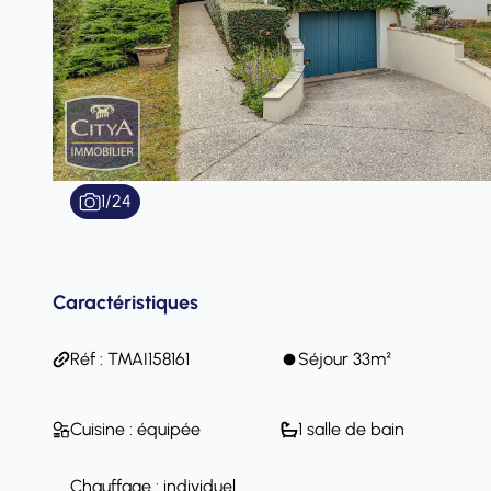
1
/
24
Caractéristiques
Réf : TMAI158161
Séjour 33m²
Cuisine : équipée
1 salle de bain
Chauffage : individuel