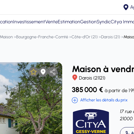
A
cation
Investissement
Vente
Estimation
Gestion
Syndic
Citya Immo
Maison
>
Bourgogne-Franche-Comté
>
Côte-d'Or (21)
>
Darois (21)
>
Maiso
Maison à vendr
Darois (21121)
385 000 €
à partir de 1 
Afficher les détails du prix
17 rue 
21000 
A