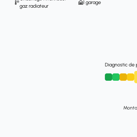
1 garage
gaz radiateur
Diagnostic de
A
B
C
D
Montan